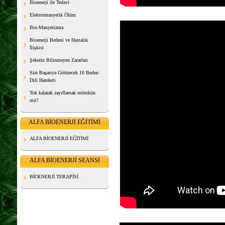
Bioenerji ile Tedavi
Elektromanyetik Ölüm
Bio-Manyetizma
Bioenerji Bedeni ve Hastalık
İlişkisi
Şekerin Bilinmeyen Zararları
Sizi Başarıya Götürecek 10 Beden
Dili Hareketi
Tok kalarak zayıflamak mümkün
mü?
ALFA BİOENERJİ EĞİTİMİ
ALFA BİOENERJİ EĞİTİMİ
ALFA BİOENERJİ SEANSI
BİOENERJİ TERAPİSİ