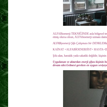
ALFABioenerji TEKNİĞİNDE asla bölgesel tedavi
etmiş olursa olsun, ALFAbioenerji uzmanı 
ALFABiyoenerji Şifa Çalışması bir DENKLEMd
KAİNAT +ALFABİOENERJİST+ HASTA=
Şifa alan, hastalık yada sakatlık değildir; kişinin
Uygulanan ve aktarılan enerji şifası kişinin b
devam eder.Gelmesi gereken en uygun seviyeye 