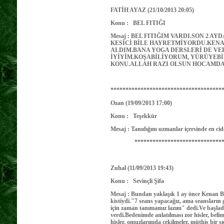
FATİH AYAZ (21/10/2013 20:05)
Konu : BEL FITIĞI
Mesaj : BEL FITIĞIM VARDI.SON 2 
KESİCİ BİLE HAYRETMİYORDU.KENA
ALDIM.BANA YOGA DERSLERİ DE VE
İYİYİM.KOŞABİLİYORUM, YÜRÜYEBİ
KONU.ALLAH RAZI OLSUN HOCAMDA
*************************************
Ozan (19/09/2013 17:00)
Konu : Teşekkür
Mesaj : Tanıdığım uzmanlar içersinde en cid
*********************************
Zuhal (11/09/2013 19:43)
Konu : Sevinçli Şifa
Mesaj : Bundan yaklaşık 1 ay önce Kenan Boy
kistiydi."7 seans yapacağız, ama seansların
için zaman tanımamız lazım" dedi.Ve başladı
verdi.Bedenimde anlatılması zor hisler, bel
hisler, omuzlarımda çekilmeler, müthiş bir sıc