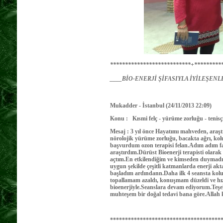
***************************+*********
____BİO-ENERJİ ŞİFASIYLA İYİLEŞENLER
Mukadder - İstanbul (24/11/2013 22:09)
Konu : Kısmi felç - yürüme zorluğu - ten
Mesaj : 3 yıl önce Hayatımı mahveden, araş
nörolojik yürüme zorluğu, bacakta ağrı, kolum
başvurdum ozon terapisi felan.Adım adım f
araştırdım.Dürüst Bioenerji terapisti olara
açtım.En etkilendiğim ve kimseden duymadığı
uygun şekilde çeşitli katmanlarda enerji ak
başladım ardındann.Daha ilk 4 seansta kolumu 
topallamam azaldı, konuşmam düzeldi ve hız
bioenerjiyle.Seanslara devam ediyorum.Teş
muhteşem bir doğal tedavi bana göre.Allah 
*************************************