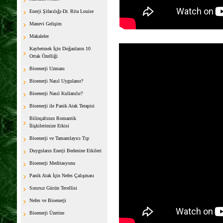
Enerji Şifacılığı-Dr. Rita Louise
Manevi Gelişim
Makaleler
Kaybetmek İçin Doğanların 10
Ortak Özelliği
Bioenerji Uzmanı
Bioenerji Nasıl Uygulanır?
Bioenerji Nasıl Kullanılır?
Bioenerji ile Panik Atak Terapisi
Bilinçaltının Romantik
İlişkilerimize Etkisi
Bioenerji ve Tamamlayıcı Tıp
Duyguların Enerji Bedenine Etkileri
Bioenerji Meditasyonu
Panik Atak İçin Nefes Çalışması
Sınırsız Gücün Tecellisi
Nefes ve Bioenerji
Bioenerji Üzerine