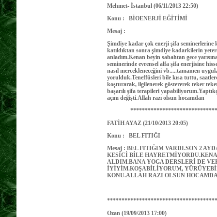
Mehmet- İstanbul (06/11/2013 22:50)
Konu : BİOENERJİ EĞİTİMİ
Mesaj :
Şimdiye kadar çok enerji şifa seminerlerine
katıldıktan sonra şimdiye kadarkilerin yet
anladım.Kenan beyin sabahtan gece yarısına
seminerinde evrensel alfa şifa enerjisine hi
nasıl mercekleneceğini vb.....tamamen uygu
yorulduk.Teneffüsleri bile kısa tuttu, saatler
koşturarak, ilgilenerek göstererek teker tek
başarılı şifa terapileri yapabiliyorum.Yaptı
açım değişti.Allah razı olsun hocamdan
********************************
FATİH AYAZ (21/10/2013 20:05)
Konu : BEL FITIĞI
Mesaj : BEL FITIĞIM VARDI.SON 2 
KESİCİ BİLE HAYRETMİYORDU.KENA
ALDIM.BANA YOGA DERSLERİ DE VE
İYİYİM.KOŞABİLİYORUM, YÜRÜYEBİ
KONU.ALLAH RAZI OLSUN HOCAMDA
*************************************
Ozan (19/09/2013 17:00)