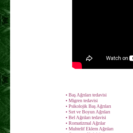
• Baş Ağrıları tedavisi
• Migren tedavisi
• Psikolojik Baş Ağrıları
• Sırt ve Boyun Ağrıları
• Bel Ağrıları tedavisi
• Romatizmal Ağrılar
• Muhtelif Eklem Ağrıları