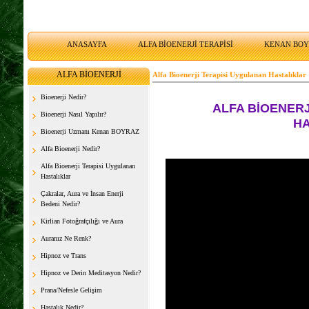
ANASAYFA
ALFA BİOENERJİ TERAPİSİ
KENAN BO
ALFA BİOENERJİ
Alfa Bioenerji Terapisi Uygulanan Hastalıklar
Bioenerji Nedir?
ALFA BİOENER
Bioenerji Nasıl Yapılır?
H
Bioenerji Uzmanı Kenan BOYRAZ
Alfa Bioenerji Nedir?
Alfa Bioenerji Terapisi Uygulanan
Hastalıklar
Çakralar, Aura ve İnsan Enerji
Bedeni Nedir?
Kirlian Fotoğrafçılığı ve Aura
Auranız Ne Renk?
Hipnoz ve Trans
Hipnoz ve Derin Meditasyon Nedir?
Prana/Nefesle Gelişim
Hastalık Nedir?