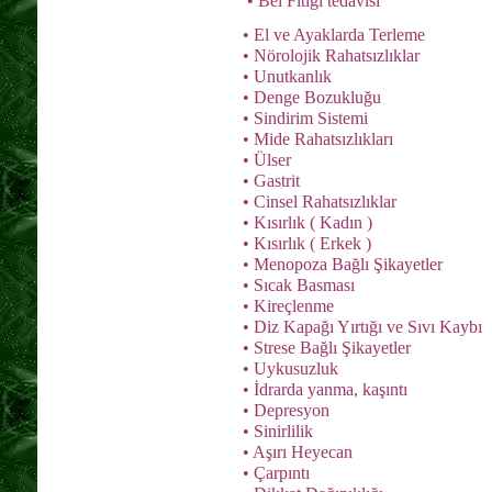
• Bel Fıtığı tedavisi
• El ve Ayaklarda Terleme
• Nörolojik Rahatsızlıklar
• Unutkanlık
• Denge Bozukluğu
• Sindirim Sistemi
• Mide Rahatsızlıkları
• Ülser
• Gastrit
• Cinsel Rahatsızlıklar
• Kısırlık ( Kadın )
• Kısırlık ( Erkek )
• Menopoza Bağlı Şikayetler
• Sıcak Basması
• Kireçlenme
• Diz Kapağı Yırtığı ve Sıvı Kaybı
• Strese Bağlı Şikayetler
• Uykusuzluk
• İdrarda yanma, kaşıntı
• Depresyon
• Sinirlilik
• Aşırı Heyecan
• Çarpıntı