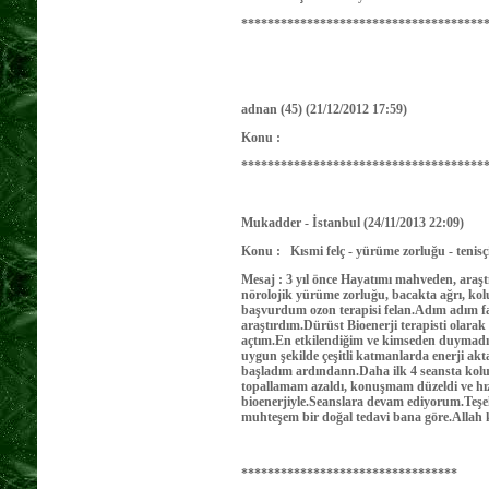
*************************************
adnan (45) (21/12/2012 17:59)
Konu :
*************************************
Mukadder - İstanbul (24/11/2013 22:09)
Konu : Kısmi felç - yürüme zorluğu - ten
Mesaj : 3 yıl önce Hayatımı mahveden, araş
nörolojik yürüme zorluğu, bacakta ağrı, kolum
başvurdum ozon terapisi felan.Adım adım f
araştırdım.Dürüst Bioenerji terapisti olara
açtım.En etkilendiğim ve kimseden duymadığı
uygun şekilde çeşitli katmanlarda enerji ak
başladım ardındann.Daha ilk 4 seansta kolumu 
topallamam azaldı, konuşmam düzeldi ve hız
bioenerjiyle.Seanslara devam ediyorum.Teş
muhteşem bir doğal tedavi bana göre.Allah 
*********************************