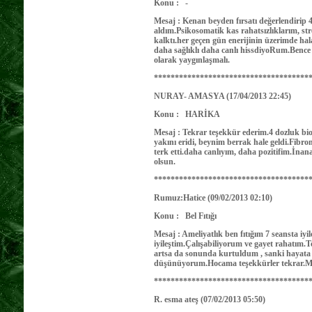
Konu : -
Mesaj : Kenan beyden fırsatı değerlendirip 4
aldım.Psikosomatik kas rahatsızlıklarım, st
kalktı.her geçen gün enerijinin üzerimde h
daha sağlıklı daha canlı hissdiyoRum.Bence b
olarak yaygınlaşmalı.
***********************************
NURAY- AMASYA (17/04/2013 22:45)
Konu : HARİKA
Mesaj : Tekrar teşekkür ederim.4 dozluk bio
yakını eridi, beynim berrak hale geldi.Fibrom
terk etti.daha canlıyım, daha pozitifim.İna
olsun.
*************************************
Rumuz:Hatice (09/02/2013 02:10)
Konu : Bel Fıtığı
Mesaj : Ameliyatlık ben fıtığım 7 seansta iyi
iyileştim.Çalışabiliyorum ve gayet rahatım
artsa da sonunda kurtuldum , sanki haya
düşünüyorum.Hocama teşekkürler tekrar.M
*************************************
R. esma ateş (07/02/2013 05:50)