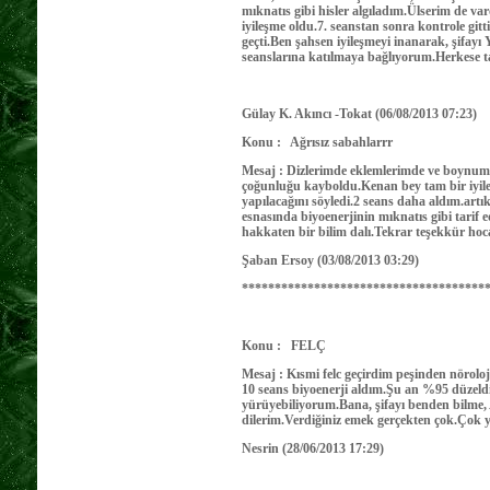
mıknatıs gibi hisler algıladım.Ülserim de va
iyileşme oldu.7. seanstan sonra kontrole g
geçti.Ben şahsen iyileşmeyi inanarak, şifayı
seanslarına katılmaya bağlıyorum.Herk
Gülay K. Akıncı -Tokat (06/08/2013 07:23)
Konu : Ağrısız sabahlarrr
Mesaj : Dizlerimde eklemlerimde ve boynumd
çoğunluğu kayboldu.Kenan bey tam bir iyile
yapılacağını söyledi.2 seans daha aldım.artı
esnasında biyoenerjinin mıknatıs gibi tarif 
hakkaten bir bilim dalı.Tekrar teşekk
Şaban Ersoy (03/08/2013 03:29)
*************************************
Konu : FELÇ
Mesaj : Kısmi felc geçirdim peşinden nörolo
10 seans biyoenerji aldım.Şu an %95 düzeld
yürüyebiliyorum.Bana, şifayı benden bilme, A
dilerim.Verdiğiniz emek gerçekten çok.Çok
Nesrin (28/06/2013 17:29)