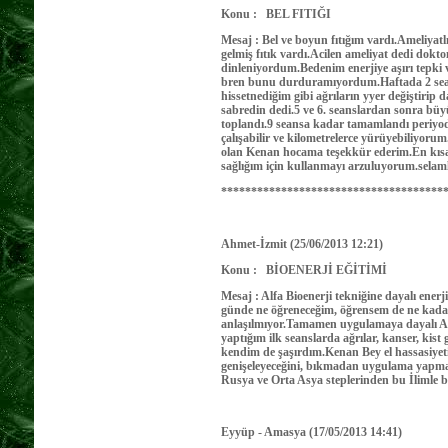
Konu : BEL FITIĞI
Mesaj : Bel ve boyun fıtığım vardı.Ameliyat
gelmiş fıtık vardı.Acilen ameliyat dedi dokto
dinleniyordum.Bedenim enerjiye aşırı tepki 
bren bunu durduramıyordum.Haftada 2 seans
hissetnediğim gibi ağrıların yyer değiştirip
sabredin dedi.5 ve 6. seanslardan sonra bü
toplandı.9 seansa kadar tamamlandı periyo
çalışabilir ve kilometrelerce yürüyebiliyo
olan Kenan hocama teşekkür ederim.En kısa s
sağlığım için kullanmayı arzuluyorum.selam
*************************************
Ahmet-İzmit (25/06/2013 12:21)
Konu : BİOENERJİ EĞİTİMİ
Mesaj : Alfa Bioenerji tekniğine dayalı ene
günde ne öğreneceğim, öğrensem de ne kad
anlaşılmıyor.Tamamen uygulamaya dayalı Alf
yaptığım ilk seanslarda ağrılar, kanser, kis
kendim de şaşırdım.Kenan Bey el hassasiyeti
genişeleyeceğini, bıkmadan uygulama yapma
Rusya ve Orta Asya steplerinden bu İlimle
Eyyüp - Amasya (17/05/2013 14:41)