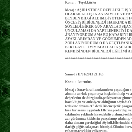
Konu : Teşekkürler
Mesaj : AŞIRI STRESE ÖZELLİKLE İ
OLARAK GELİŞEN ANKSİYETE VE PA
BEYDEN BİLGİ ALDIM.BİYOTERAPİ F
ÖNCESİYDİ.BİOENERJİ HAKKINDA Bİ
SÖYLEDİ.BİRER GÜN ARAYLA 3 SEA
UYGULAMASI DA YAPTI.ENERJİYİ D
.İNANIYORDUM AMA BU KADARINI
AYAKLARIMDAN VE GÖĞSÜMDEN AD
ZORLANIYORDUM O DA GEÇTİ.PANİK
BERİ GAYET İYİYİM.ALLAH'A ŞÜK
KENDİSİNDEN BİOENERJİ EĞİTİMİ 
*************************************
Samed (11/01/2013 21:16)
Konu : kurtuluş
Mesaj : Sınavlara hazırlanırken yaşadığım s
almada zorluk yaşamaya başladım.kalp ve ak
değerlerim de düzgündü.psikiyatriste gitmem 
bozukluğu ve anksiyete olduğunu söyledi.O 
tedavine devam et" dedi.Bioenerjetik program
kısa bir seans uyguladı.Ellerini gezdirdiği y
çekilmeler şeklinde hissedebiliyordum.özelli
zor görünmez kitlelerin parçalanıp ufalanıp 
daha almam gerektiğini söyledi.Ellerimdeki
darlığı göğüs sıkışması bitmişti.Zihnim berra
rahatım.teşekkür ediyorum.