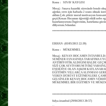
Konu : SINAV KAYGISI
Mesaj : Sınava hazırlık sürecinde bende olu
ağrılar, stres için haftada 2 seans olmak üze
aldım.Çok şükür moral motivasyon konsantr
geçti.Kenan Hocamın öğrettiği etkili nefes e
hazırlanıyorum.Özgüvenim, hatırlama gücüm 
diliyorum.Selamlar.
*************************************
ERHAN- (03/05/2013 22:39)
Konu : MÜKEMMEL
Mesaj : KENAN HOCAMIN İSTANBULDA
SEMİNER ESNASINDA TARAFIMA UYG
ANTİBİYOTİK ALDIĞIM HALDE GEÇ
SİZİ ÇOK SEVİYORUM İYİKİ VARSINI
ENERJİYE OLAN AŞKIM KATLANARAK
EĞİTİMİN YILLARCA ALINMASI GERE
VEREN DÜRÜST EĞİTMENLERE ÇAMU
GELSİNLER KENAN HOCAMIN VERDİ
MÜKEMMEL BİR EĞİTMEN VE MÜK
*************************************
fulya-istanbul (29/04/2013 20:57)