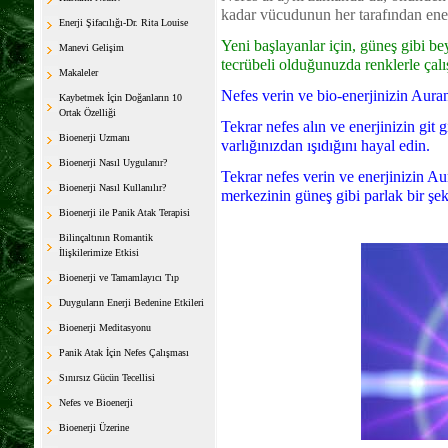
kadar vücudunun her tarafından ener
Enerji Şifacılığı-Dr. Rita Louise
Yeni başlayanlar için, güneş gibi be
Manevi Gelişim
tecrübeli olduğunuzda renklerle çalış
Makaleler
Nefes verin ve bio-enerjinizin Aur
Kaybetmek İçin Doğanların 10
Ortak Özelliği
Tekrar nefes alın ve enerjinizin git
Bioenerji Uzmanı
varlığınızdan ışıdığını hayal edin.
Bioenerji Nasıl Uygulanır?
Tekrar nefes verin ve enerjinizin 
Bioenerji Nasıl Kullanılır?
merkezinin güneş gibi parlak bir şe
Bioenerji ile Panik Atak Terapisi
Bilinçaltının Romantik
İlişkilerimize Etkisi
Bioenerji ve Tamamlayıcı Tıp
Duyguların Enerji Bedenine Etkileri
Bioenerji Meditasyonu
Panik Atak İçin Nefes Çalışması
Sınırsız Gücün Tecellisi
Nefes ve Bioenerji
Bioenerji Üzerine