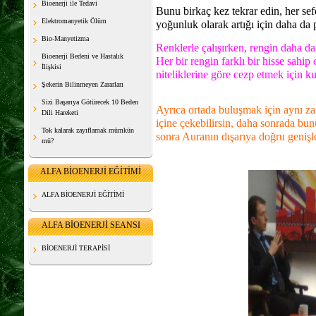
Bioenerji ile Tedavi
Bunu birkaç kez tekrar edin, her se
Elektromanyetik Ölüm
yoğunluk olarak artığı için daha da p
Bio-Manyetizma
Renklerle çalışırken, rengin daha d
Bioenerji Bedeni ve Hastalık
Her bir rengin farklı bir hisse sahi
İlişkisi
niteliklerine göre cezp etmek için kul
Şekerin Bilinmeyen Zararları
Sizi Başarıya Götürecek 10 Beden
Ayrıca ortada buluşmak için aynı 
Dili Hareketi
içine çekebilirsin, daha sonrada bu
Tok kalarak zayıflamak mümkün
sonra Auranın dışarıya doğru genişl
mü?
ALFA BİOENERJİ EĞİTİMİ
ALFA BİOENERJİ EĞİTİMİ
ALFA BİOENERJİ SEANSI
BİOENERJİ TERAPİSİ