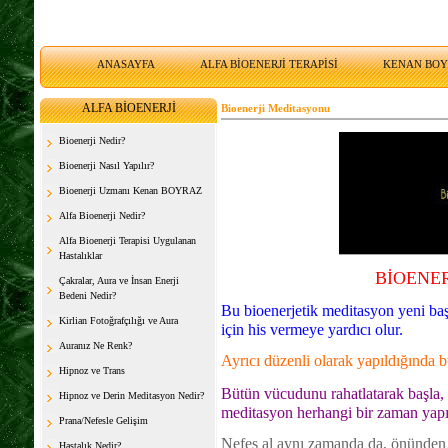
ANASAYFA
ALFA BİOENERJİ TERAPİSİ
KENAN BO
ALFA BİOENERJİ
Bioenerji Meditasyonu
Bioenerji Nedir?
Bioenerji Nasıl Yapılır?
Bioenerji Uzmanı Kenan BOYRAZ
Alfa Bioenerji Nedir?
Alfa Bioenerji Terapisi Uygulanan
Hastalıklar
BİOENE
Çakralar, Aura ve İnsan Enerji
Bedeni Nedir?
Bu bioenerjetik meditasyon yeni ba
Kirlian Fotoğrafçılığı ve Aura
için his vermeye yardıcı olur.
Auranız Ne Renk?
Ayrıcı düzenli olarak yapıldığında 
Hipnoz ve Trans
Bütün vücudunu rahatlatarak başla, n
Hipnoz ve Derin Meditasyon Nedir?
meditasyon herhangi bir zaman yapıla
Prana/Nefesle Gelişim
Nefes al aynı zamanda da, önünden 
Hastalık Nedir?