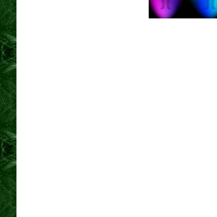
Domancic Bioenergy Methodu - Juna davitaşvili Tekniği
healer Kenan Boyraz - Uzman Kenan BOYRAZ - Bioenerj
teknikleri- Bioenerji - Bioenerji nedir - Bioenerji Uzma