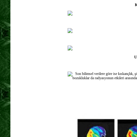
K
U
Son bilimsel verilere göre ise kıskançlık, ş
bozukluklar da radyasyonun etkileri arasında