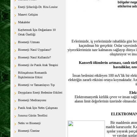
Enerji Şifacılığı-Dr. Rita Louise
Manevi Gelişim
Makaleler
Kaybetmek İçin Doğanların 10
Ortak Özelliği
Evlerimizde, iş yerlerimizde rahatlıkla gün bo
Bioenerji Uzmanı
kaçınılmaz bir gerçektir. Onlar sayesinde
yiyeceklerimizin taze kalmasını sağlayıp dünya il
Bioenerji Nasıl Uygulanır?
oluşturuyor ve ins
Bioenerji Nasıl Kullanılır?
Kanserli ölümlerin artması, canlı türle
Bioenerji ile Panik Atak Terapisi
hastalıklar, ozo
Bilinçaltının Romantik
İnsan bedenini etkileyen 100 mA’lik bir elektr
İlişkilerimize Etkisi
elektriğin zararlı etkisini ortaya koymaktadır. An
ü
Bioenerji ve Tamamlayıcı Tıp
Elektr
Duyguların Enerji Bedenine Etkileri
Elektromanyetik kirlilik çevre ve insan sağl
Bioenerji Meditasyonu
alanın limit değerlerinin üzerinde olmasıdır.
Panik Atak İçin Nefes Çalışması
ELEKTROMAN
Sınırsız Gücün Tecellisi
Bir maddenin atom ç
Nefes ve Bioenerji
madde kararsızdır. Kar
Bioenerji Üzerine
ışınlar yayarak parça
ve yayılan ışınla