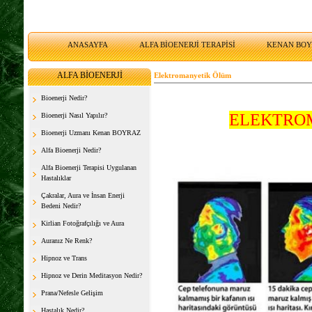
ANASAYFA
ALFA BİOENERJİ TERAPİSİ
KENAN BO
ALFA BİOENERJİ
Elektromanyetik Ölüm
Bioenerji Nedir?
ELEKTRO
Bioenerji Nasıl Yapılır?
Bioenerji Uzmanı Kenan BOYRAZ
Alfa Bioenerji Nedir?
Alfa Bioenerji Terapisi Uygulanan
Hastalıklar
Çakralar, Aura ve İnsan Enerji
Bedeni Nedir?
Kirlian Fotoğrafçılığı ve Aura
Auranız Ne Renk?
Hipnoz ve Trans
Hipnoz ve Derin Meditasyon Nedir?
Prana/Nefesle Gelişim
Hastalık Nedir?