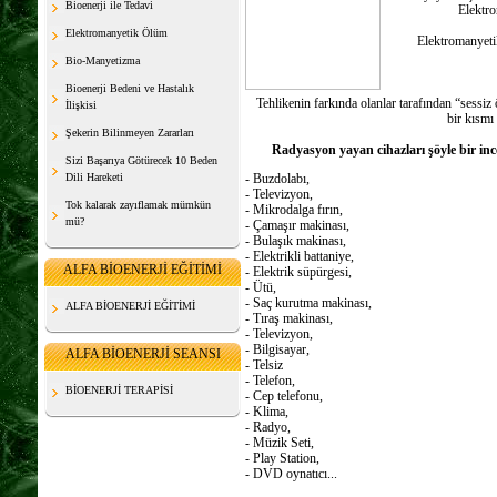
Bioenerji ile Tedavi
Elektro
Elektromanyetik Ölüm
Elektromanyetik 
Bio-Manyetizma
Bioenerji Bedeni ve Hastalık
Tehlikenin farkında olanlar tarafından “sessiz
İlişkisi
bir kısmı 
Şekerin Bilinmeyen Zararları
Radyasyon yayan cihazları şöyle bir incel
Sizi Başarıya Götürecek 10 Beden
Dili Hareketi
- Buzdolabı,
- Televizyon,
Tok kalarak zayıflamak mümkün
- Mikrodalga fırın,
mü?
- Çamaşır makinası,
- Bulaşık makinası,
- Elektrikli battaniye,
ALFA BİOENERJİ EĞİTİMİ
- Elektrik süpürgesi,
- Ütü,
- Saç kurutma makinası,
ALFA BİOENERJİ EĞİTİMİ
- Tıraş makinası,
- Televizyon,
- Bilgisayar,
ALFA BİOENERJİ SEANSI
- Telsiz
- Telefon,
BİOENERJİ TERAPİSİ
- Cep telefonu,
- Klima,
- Radyo,
- Müzik Seti,
- Play Station,
- DVD oynatıcı...