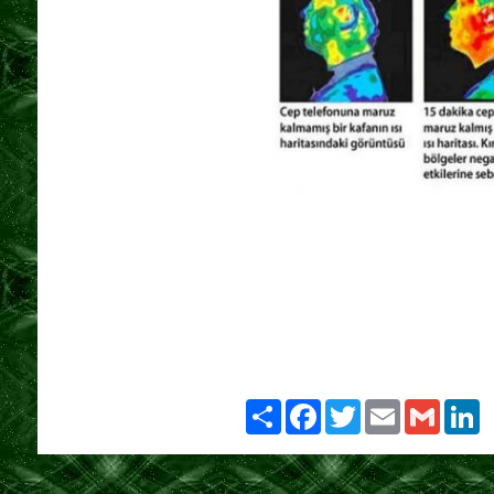
Bioenerji - Bioenerji nedir - Bioenerji Uzma
Tekniği - Alfa Bioenerji Eğitimi- Alfa Bioen
Eğitimi - Bioenerji Eğitimi Türkiye - Bioe
Boyraz - Etkili Hipnoz Yöntemleri - Bioen
davitaşvili Tekniği - Dalton Bioenergy - 
healer Kenan Boyraz - Uzman Kenan BOYRA
Kenan BOYRAZ - Etkili Hipnoz teknikleri- Hip
nasıl uygulanır
Paylaş
Facebook
Twitter
Email
Gmail
Li