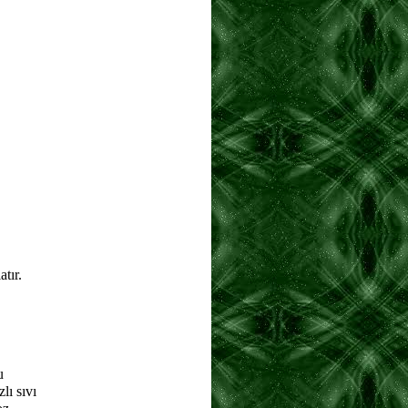
tır.
u
lı sıvı