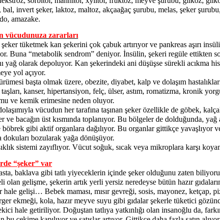
dekstroz, sorbitol, mannitol, xylitol, früktoz, meyve şurubu, glikoz, glik
 bal, invert şeker, laktoz, maltoz, akçaağaç şurubu, melas, şeker şurubu
ado, amazake.
n vücudunuza zararları
 şeker tüketmek kan şekerini çok çabuk artırıyor ve pankreas aşırı insül
yor. Buna “metabolik sendrom” deniyor. İnsülin, şekeri regüle ettikten s
nı yağ olarak depoluyor. Kan şekerindeki ani düşüşse sürekli acıkma his
eye yol açıyor.
ürümesi başta olmak üzere, obezite, diyabet, kalp ve dolaşım hastalıklar
taşları, kanser, hipertansiyon, felç, ülser, astım, romatizma, kronik yor
mu ve kemik erimesine neden oluyor.
olaşımıyla vücudun her tarafına taşınan şeker özellikle de göbek, kalçal
r ve bacağın üst kısmında toplanıyor. Bu bölgeler de dolduğunda, yağ a
 böbrek gibi aktif organlara dağılıyor. Bu organlar gittikçe yavaşlıyor v
a dokuları bozularak yağa dönüşüyor.
ıklık sistemi zayıflıyor. Vücut soğuk, sıcak veya mikroplara karşı koya
rde “şeker” var
sta, baklava gibi tatlı yiyeceklerin içinde şeker olduğunu zaten biliyoru
li olan gelişme, şekerin artık yerli yersiz neredeyse bütün hazır gıdaları
r hale gelişi… Bebek maması, mısır gevreği, sosis, mayonez, ketçap, pi
ger ekmeği, kola, hazır meyve suyu gibi gıdalar şekerle tüketici gözün
kici hale getiriliyor. Doğuştan tatlıya yatkınlığı olan insanoğlu da, fark
 bu çekime kapılıyor ve satışlar artıyor. Gittikçe daha fazla satın alıyor