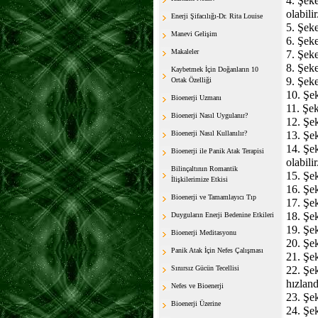
4. Şek
olabilir
Enerji Şifacılığı-Dr. Rita Louise
5. Şeke
Manevi Gelişim
6. Şeke
Makaleler
7. Şeke
8. Şeke
Kaybetmek İçin Doğanların 10
9. Şeke
Ortak Özelliği
10. Şek
Bioenerji Uzmanı
11. Şek
Bioenerji Nasıl Uygulanır?
12. Şek
Bioenerji Nasıl Kullanılır?
13. Şek
14. Şe
Bioenerji ile Panik Atak Terapisi
olabilir
Bilinçaltının Romantik
15. Şek
İlişkilerimize Etkisi
16. Şek
Bioenerji ve Tamamlayıcı Tıp
17. Şek
18. Şek
Duyguların Enerji Bedenine Etkileri
19. Şek
Bioenerji Meditasyonu
20. Şek
Panik Atak İçin Nefes Çalışması
21. Şek
Sınırsız Gücün Tecellisi
22. Şe
hızlandı
Nefes ve Bioenerji
23. Şek
Bioenerji Üzerine
24. Şek