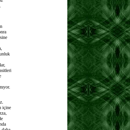
oz
,
in
onra
sine
ı,
gunluk
ar,
sitleri
e
mıyor.
z.
n içine
zza,
de
ında
, daha