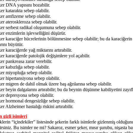
ker DNA yapısını bozabilir.
er katarakta sebep olabilir.
er amfizeme sebep olabilir.
er ateroskleroza sebep olabilir.
er serbest radikal oluşumuna sebep olabilir.
er enzimlerin işlevselliğini düşürür.
er karaciğer hücrelerinin bölünmesine sebep olabilir; bu da karaciğerin
rını büyütür.
er karaciğerde yağ miktarını artırabilir.
er karaciğerde patolojik değişimlere yol açabilir.
er pankreasa zarar verebilir.
er kabızlığa sebep olabilir.
er miyopluğa sebep olabilir.
er hipertansiyona sebep olabilir.
er migren de dahil olmak üzere baş ağrılarına sebep olabilir.
er beyin dalgalarını artırabilir; bu da beynin düşünme kabiliyetini zayıfla
er depresyona sebep olabilir.
er hormonal dengesizliğe sebep olabilir.
er Alzheimer hastalığı riskini artırabilir.
 gizli isimleri
lerin “içindekiler” listesinde şekerin farklı isimlerle gizlenmiş olduğun
irsiniz. Bu isimler ne mi? Sakaroz, esmer şeker, mısır şurubu, nişasta baz