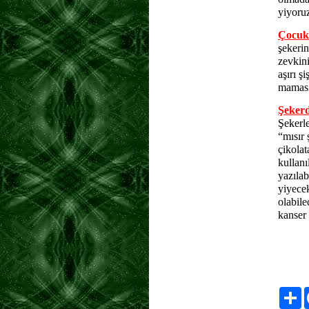
yiyoruz
Çocukl
şekerin
zevkin
aşırı ş
maması
Şekerd
Şekerle
“mısır 
çikolat
kullanı
yazılab
yiyecek
olabil
kanser 
ŞEKERİN BİL
3. Şeker vü
olabilir. B
Pa