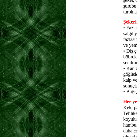
şeker, 
şurubu,
turbin
Şekeri
• Fazla
salgılı
fazlası
ve yem
• Diş ç
böbrek 
sendro
• Kan d
göğüsle
kalp ve
sonuçt
• Bağış
Her ye
Kek, pa
Tehlike
koyulu
hambur
daha çe
olmadan