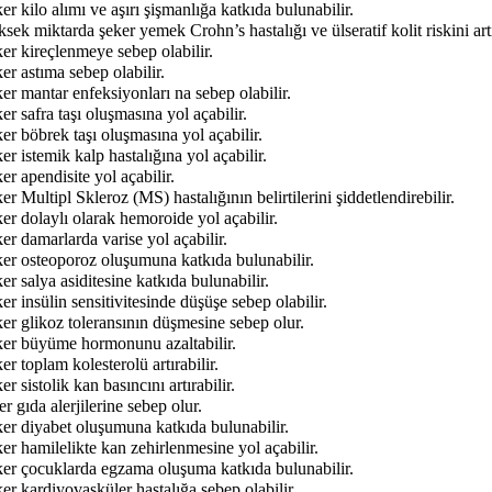
er kilo alımı ve aşırı şişmanlığa katkıda bulunabilir.
sek miktarda şeker yemek Crohn’s hastalığı ve ülseratif kolit riskini artı
er kireçlenmeye sebep olabilir.
er astıma sebep olabilir.
er mantar enfeksiyonları na sebep olabilir.
er safra taşı oluşmasına yol açabilir.
er böbrek taşı oluşmasına yol açabilir.
er istemik kalp hastalığına yol açabilir.
er apendisite yol açabilir.
er Multipl Skleroz (MS) hastalığının belirtilerini şiddetlendirebilir.
er dolaylı olarak hemoroide yol açabilir.
er damarlarda varise yol açabilir.
ker osteoporoz oluşumuna katkıda bulunabilir.
er salya asiditesine katkıda bulunabilir.
er insülin sensitivitesinde düşüşe sebep olabilir.
er glikoz toleransının düşmesine sebep olur.
ker büyüme hormonunu azaltabilir.
er toplam kolesterolü artırabilir.
er sistolik kan basıncını artırabilir.
r gıda alerjilerine sebep olur.
er diyabet oluşumuna katkıda bulunabilir.
er hamilelikte kan zehirlenmesine yol açabilir.
ker çocuklarda egzama oluşuma katkıda bulunabilir.
er kardiyovasküler hastalığa sebep olabilir.