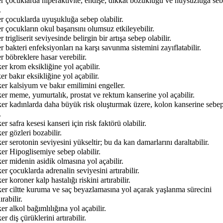
er çocuklarda hiperaktivite, endişe, dikkat bozukluğu ve huysuzluğa se
.
r çocuklarda uyuşukluğa sebep olabilir.
r çocukların okul başarısını olumsuz etkileyebilir.
r trigliserit seviyesinde belirgin bir artışa sebep olabilir.
r bakteri enfeksiyonları na karşı savunma sistemini zayıflatabilir.
r böbreklere hasar verebilir.
er krom eksikliğine yol açabilir.
er bakır eksikliğine yol açabilir.
er kalsiyum ve bakır emilimini engeller.
er meme, yumurtalık, prostat ve rektum kanserine yol açabilir.
ker kadınlarda daha büyük risk oluşturmak üzere, kolon kanserine sebe
.
er safra kesesi kanseri için risk faktörü olabilir.
er gözleri bozabilir.
er serotonin seviyesini yükseltir; bu da kan damarlarını daraltabilir.
er Hipoglisemiye sebep olabilir.
er midenin asidik olmasına yol açabilir.
er çocuklarda adrenalin seviyesini artırabilir.
er koroner kalp hastalığı riskini artırabilir.
ker ciltte kuruma ve saç beyazlamasına yol açarak yaşlanma sürecini
rabilir.
er alkol bağımlılığına yol açabilir.
er diş çürüklerini artırabilir.