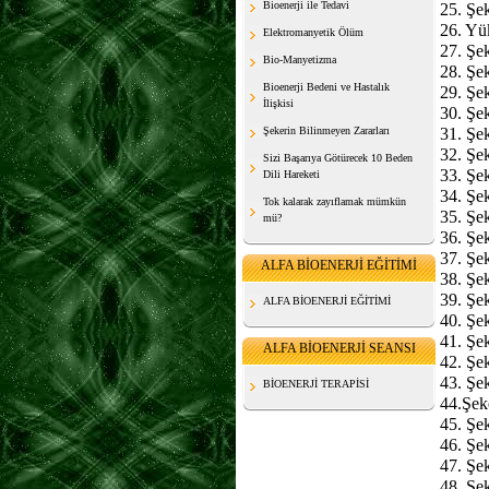
Bioenerji ile Tedavi
25. Şek
26. Yük
Elektromanyetik Ölüm
27. Şek
Bio-Manyetizma
28. Şek
Bioenerji Bedeni ve Hastalık
29. Şek
İlişkisi
30. Şek
Şekerin Bilinmeyen Zararları
31. Şek
32. Şek
Sizi Başarıya Götürecek 10 Beden
33. Şek
Dili Hareketi
34. Şek
Tok kalarak zayıflamak mümkün
35. Şek
mü?
36. Şek
37. Şe
ALFA BİOENERJİ EĞİTİMİ
38. Şek
39. Şek
ALFA BİOENERJİ EĞİTİMİ
40. Şek
41. Şe
ALFA BİOENERJİ SEANSI
42. Şek
43. Şek
BİOENERJİ TERAPİSİ
44.Şeke
45. Şek
46. Şek
47. Şe
48. Şek