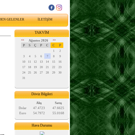
DEN GELENLER
İLETİŞİM
TAKVİM
<<
Ağustos 2026
>>
P
S
Ç
P
C
C
P
1
2
3
4
5
6
7
8
9
10
11
12
13
14
15
16
17
18
19
20
21
22
23
24
25
26
27
28
29
30
31
Döviz Bilgileri
Alış
Satış
Dolar
47.4723
47.6625
Euro
54.7972
55.0168
Hava Durumu