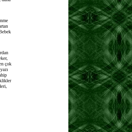
lenme
artan
 Bebek
ırdan
eker,
 en çok
 yazı
ahip
likler
eri,
atabilir.
ebep
RAZ