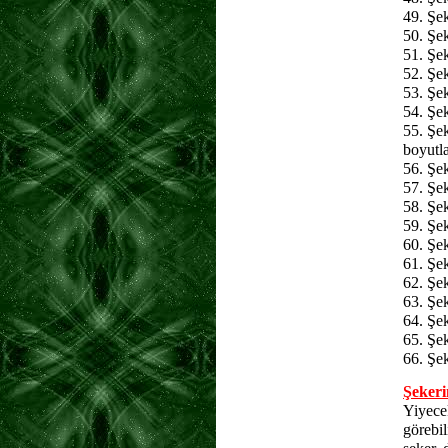
49. Şe
50. Şek
51. Şek
52. Şek
53. Şek
54. Şek
55. Şek
boyutla
56. Şek
57. Şek
58. Şek
59. Şek
60. Şek
61. Şek
62. Şek
63. Şek
64. Şek
65. Şek
66. Şek
Şekerin
Yiyecek
görebil