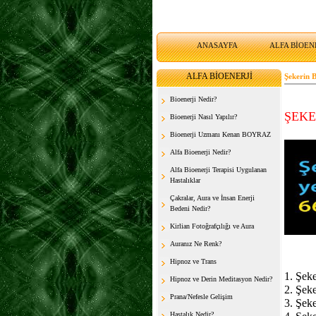
ANASAYFA
ALFA BİOENE
ALFA BİOENERJİ
Şekerin 
Bioenerji Nedir?
ŞEKE
Bioenerji Nasıl Yapılır?
Bioenerji Uzmanı Kenan BOYRAZ
Alfa Bioenerji Nedir?
Alfa Bioenerji Terapisi Uygulanan
Hastalıklar
Çakralar, Aura ve İnsan Enerji
Bedeni Nedir?
Kirlian Fotoğrafçılığı ve Aura
Auranız Ne Renk?
Hipnoz ve Trans
1. Şeke
Hipnoz ve Derin Meditasyon Nedir?
2. Şeke
Prana/Nefesle Gelişim
3. Şek
Hastalık Nedir?