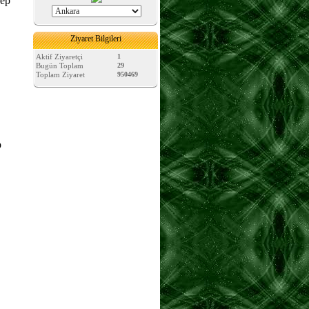
bep
Ziyaret Bilgileri
Aktif Ziyaretçi
1
Bugün Toplam
29
Toplam Ziyaret
950469
p