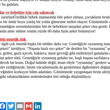
 bu gıdaları.
ar ve bebekler için çok sakıncalı
 zararlarıÖzellikle bebek mamasında bile şeker olması, çocukların bes
in bir ömür boyu yanlış bir yolda gitmesine neden oluyor. Günümüzde 
işmanlığını sorumlularından biri de bebekken tanışılan şeker olsa gerek.
nda anne sütüne oranla yüzde 60 daha fazla şeker bulunuyor!
eki genetik risk
 ilgili çok önemli başka bir tehlike daha var. Genetiğiyle oynanmış mıs
şekeri” üretiliyor. “Nişasta bazlı sıvı şeker” de denilen bu “oynanmış” ş
a, gofret, gazlı içecek, baklava, mısır gevreği gibi endüstriyel gıdalarda
lan şeker türü. Genetiğiyle oynanmış gıdalar ise, başlı başına sayfalarca
ilecek bir konu. Doğal halinde değil, insan eliyle “oynanmış” genlere s
ler yediğimizde, bizim vücudumuzda da genlerimizi ilgilendiren değişik
eceğinden korkuyor bilim adamları. Günümüzde yaygınlaşan besin alerjil
gibi rahatsızlıkların nedenlerinden biri olduğu düşünülüyor.
İNMEYEN ZARARLARI - 1. Şeker kanser hücrelerinin en çok sevdiği şeydir. 2. Şeker bağışıklık sisteminizi zayıfl
cudunuzun mineral dengesini bozabilir. 4. Şeker çocuklarda hiperaktivite, endişe, dikkat bozukluğu ve huysuzluğa s
ioenerji - Biyoenerji -Bioenerji eğitimi - Bioenerji semineri - Bioenerji nasıl yapılır - Bioenerji Uzmanı Kenan BOY
ylaş
Facebook
Twitter
Email
Gmail
LinkedIn